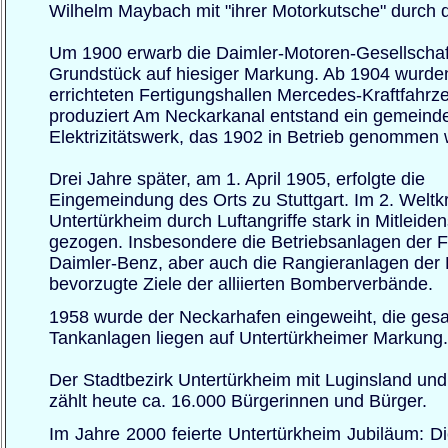
Wilhelm Maybach mit "ihrer Motorkutsche" durch d
Um 1900 erwarb die Daimler-Motoren-Gesellschaf
Grundstück auf hiesiger Markung. Ab 1904 wurden
errichteten Fertigungshallen Mercedes-Kraftfahrz
produziert Am Neckarkanal entstand ein gemeind
Elektrizitätswerk, das 1902 in Betrieb genommen
Drei Jahre später, am 1. April 1905, erfolgte die
Eingemeindung des Orts zu Stuttgart. Im 2. Weltk
Untertürkheim durch Luftangriffe stark in Mitleide
gezogen. Insbesondere die Betriebsanlagen der 
Daimler-Benz, aber auch die Rangieranlagen der
bevorzugte Ziele der alliierten Bomberverbände.
1958 wurde der Neckarhafen eingeweiht, die ges
Tankanlagen liegen auf Untertürkheimer Markung.
Der Stadtbezirk Untertürkheim mit Luginsland un
zählt heute ca. 16.000 Bürgerinnen und Bürger.
Im Jahre 2000 feierte Untertürkheim Jubiläum: Di